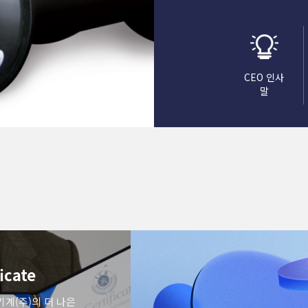
CEO 인사
말
ficate
any
계(주)의 더 나은