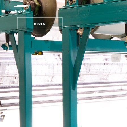
PREV
more