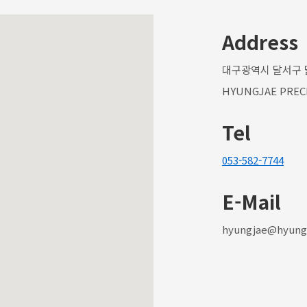
Address
대구광역시 달서구 
HYUNGJAE PREC
Tel
053-582-7744
E-Mail
hyungjae@hyungj