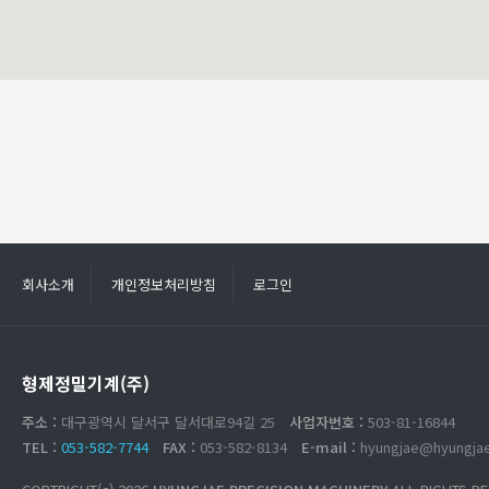
회사소개
개인정보처리방침
로그인
형제정밀기계(주)
주소 :
대구광역시 달서구 달서대로94길 25
사업자번호 :
503-81-16844
TEL :
053-582-7744
FAX :
053-582-8134
E-mail :
hyungjae@hyungjae